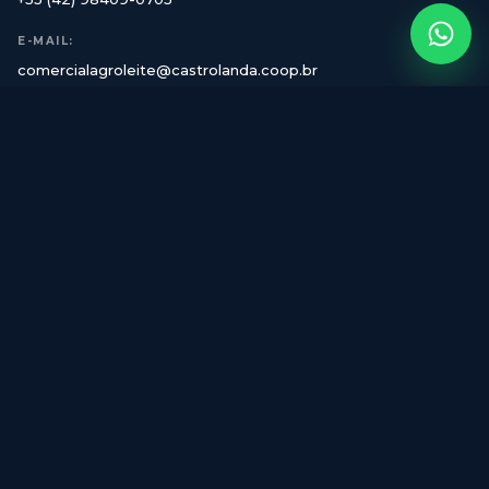
E-MAIL:
comercialagroleite@castrolanda.coop.br
PARQUE TECNOLÓGICO AGROLEITE
Castro-Paraná
APOIO
Pedidos de internet
Marca Agroleite
Regulamentos
Montadoras
Prestadores
Hotéis
CENTRAL DE ATENDIMENTO
Entre em contato