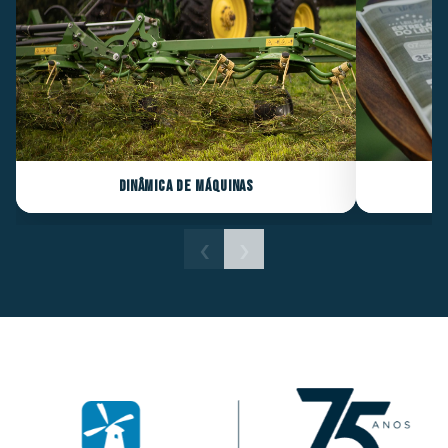
Dinâmica de Máquinas
‹
›