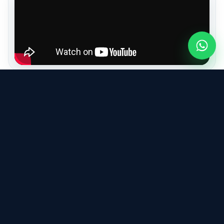
Castro, nos Campos Gerais do Paraná, é onde está
instalada a matriz da Cooperativa Castrolanda. O
município é líder na produção nacional de leite e
conquistou no ano de 2017, por meio da Lei Federal nº
13.584, o título de Capital Nacional do Leite.
Em 2024 a produção de leite no município foi de 484,4
milhões de litros, segundo a Pesquisa Pecuária Municipal
(PPM) desenvolvida pelo IBGE.