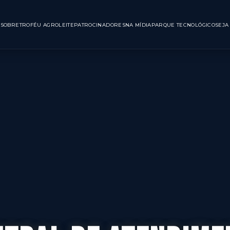
INÍCIO
SOBRE
TROFÉU AGROLEITE
PATROCINADORES
NA MÍDIA
PARQUE TE