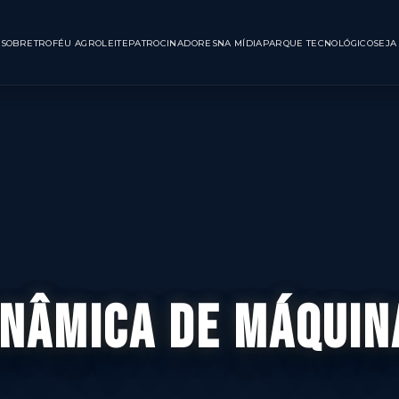
INÍCIO
SOBRE
TROFÉU AGROLEITE
PATROCINADORES
NA MÍDIA
PARQUE TE
INÂMICA DE MÁQUIN