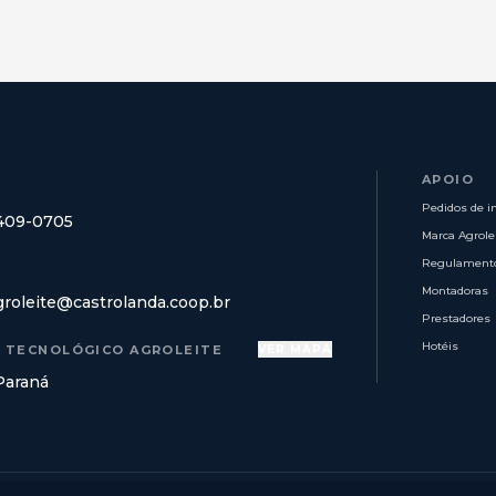
APOIO
Pedidos de i
8409-0705
Marca Agrole
Regulament
Montadoras
groleite@castrolanda.coop.br
Prestadores
Hotéis
 TECNOLÓGICO AGROLEITE
VER MAPA
Paraná