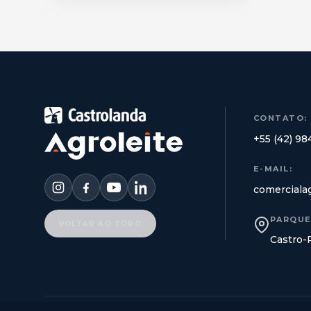
CONTATO:
+55 (42) 9
E-MAIL:
comerciala
PARQUE
VOLTAR AO TOPO
Castro-