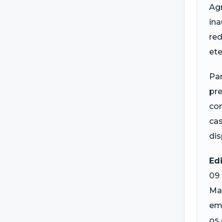
Agr
ina
red
ete
Par
pre
con
cas
di
Ed
09 
Ma
em 
os 