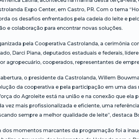
América Latina, aconteceu na manhã desta terça-feira, 
trolanda Expo Center, em Castro, PR. Com o tema “Hor
rda os desafios enfrentados pela cadeia do leite e pe
ão e colaboração para encontrar novas soluções.
anizada pela Cooperativa Castrolanda, a cerimônia c
ado, Darci Piana, deputados estaduais e federais, líde
or agropecuário, cooperados, representantes de empre
abertura, o presidente da Castrolanda, Willem Bouwma
lução da cooperativa e pela participação em uma das m
força do Agroleite está na união e na conexão que ela 
a vez mais profissionalizada e eficiente, uma referênc
scando sempre a melhor qualidade de leite”, destaca 
 dos momentos marcantes da programação foi a inaug