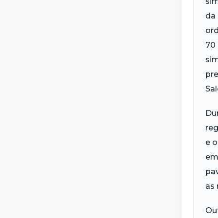
sim
da 
ord
70 
sim
pre
Sa
Dur
reg
e o
em 
pav
as 
Ou