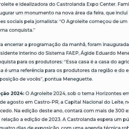
oleite e idealizadora do Castrolanda Expo Center. Fami
ugurar um monumento na nova área da feira, que inclu
es sociais pela jornalista: “O Agroleite começou de u
rna conquista.”
a encerrar a programação da manhã, foram inauguradas
sidente interino do Sistema FAEP, Ágide Eduardo Men
quista para os produtores: “Essa casa é a casa do agric
a é uma referência para os produtores da região e do 
sposição de vocês”, pontua Meneguette.
ição 2024:
O Agroleite 2024, sob o tema Horizontes em S
de agosto em Castro-PR, a Capital Nacional do Leite, 
cedo. Na edição deste ano, contará com mais de 300 e
relação a edição de 2023. A Castrolanda espera um púb
quatro dias de exposição, com uma agenda técnica robu