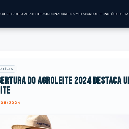
INÍCIO
SOBRE
TROFÉU AGROLEITE
PATROCINADORES
NA MÍDIA
PARQUE TE
OTÍCIA
ertura do Agroleite 2024 destaca un
ite
/08/2024