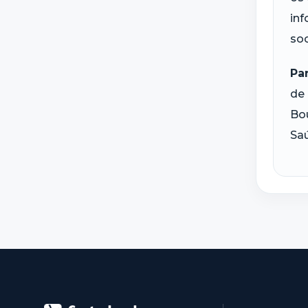
inf
soc
Pa
de 
Bou
Saú