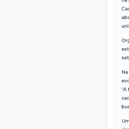
na 
Cas
abo
uni
Org
est
set
Na 
evo
“A 
cad
bu
Um