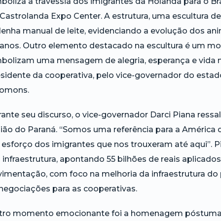
boliza a travessia dos imigrantes da Holanda para o Bras
Castrolanda Expo Center. A estrutura, uma escultura d
enha manual de leite, evidenciando a evolução dos ani
anos. Outro elemento destacado na escultura é um moi
bolizam uma mensagem de alegria, esperança e vida no
sidente da cooperativa, pelo vice-governador do esta
lomons.
ante seu discurso, o vice-governador Darci Piana ressa
ião do Paraná. “Somos uma referência para a América d
 esforço dos imigrantes que nos trouxeram até aqui”.
infraestrutura, apontando 55 bilhões de reais aplicado
imentação, com foco na melhoria da infraestrutura do p
negociações para as cooperativas.
tro momento emocionante foi a homenagem póstuma à 