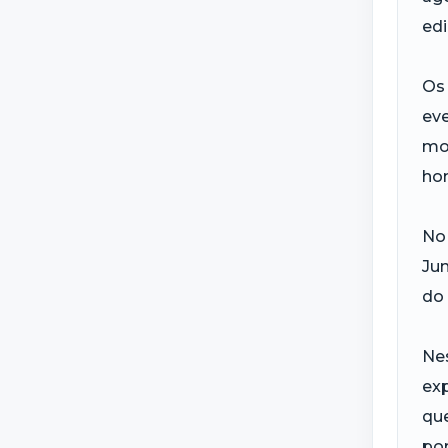
edi
Os 
eve
mo
ho
No 
Jun
do 
Nes
exp
que
por