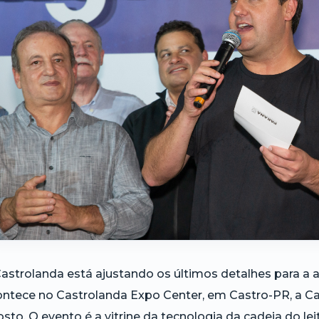
astrolanda está ajustando os últimos detalhes para a a
ntece no Castrolanda Expo Center, em Castro-PR, a Cap
sto. O evento é a vitrine da tecnologia da cadeia do le