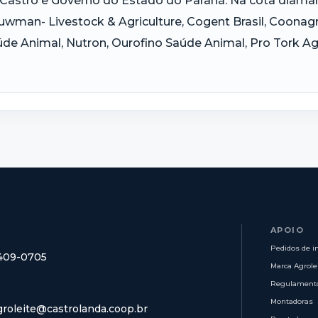
Castro e Governo do Estado do Paraná. Na cota diaman
wman- Livestock & Agriculture, Cogent Brasil, Coonagro
de Animal, Nutron, Ourofino Saúde Animal, Pro Tork Agri
APOIO
Pedidos de i
8409-0705
Marca Agrole
Regulament
Montadoras
groleite@castrolanda.coop.br