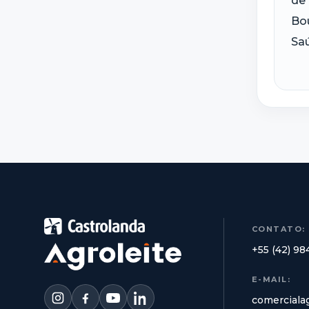
de 
Bou
Saú
CONTATO:
+55 (42) 9
E-MAIL:
comerciala