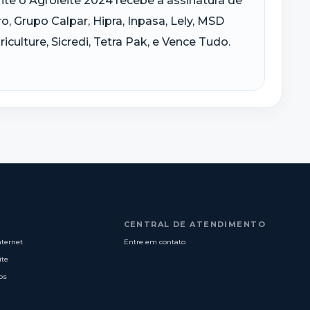
te o Agroleite 2024 recebe a assinatura de
, Grupo Calpar, Hipra, Inpasa, Lely, MSD
culture, Sicredi, Tetra Pak, e Vence Tudo.
CENTRAL DE ATENDIMENTO
nternet
Entre em contato
ite
os