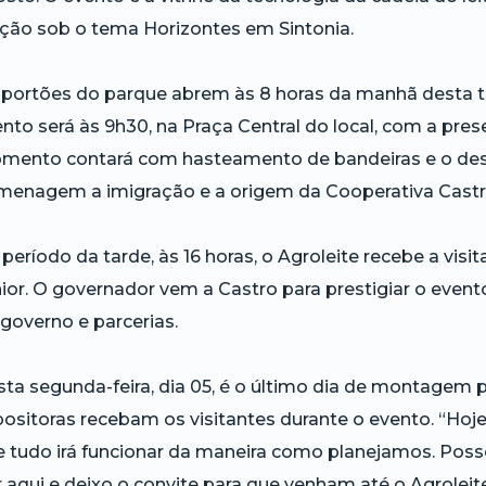
ção sob o tema Horizontes em Sintonia.
portões do parque abrem às 8 horas da manhã desta terç
nto será às 9h30, na Praça Central do local, com a pre
mento contará com hasteamento de bandeiras e o d
menagem a imigração e a origem da Cooperativa Castr
período da tarde, às 16 horas, o Agroleite recebe a vi
ior. O governador vem a Castro para prestigiar o event
governo e parcerias.
ta segunda-feira, dia 05, é o último dia de montagem
ositoras recebam os visitantes durante o evento. “Hoje é
 tudo irá funcionar da maneira como planejamos. Posso
 aqui e deixo o convite para que venham até o Agrolei