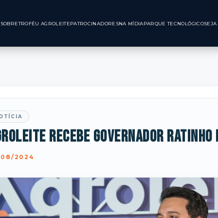
INÍCIO
SOBRE
TROFÉU AGROLEITE
PATROCINADORES
NA MÍDIA
PARQUE TE
OTÍCIA
groleite recebe Governador Ratinho 
/08/2024