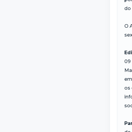
do 
O A
sex
Ed
09 
Ma
em 
os 
inf
soc
Pa