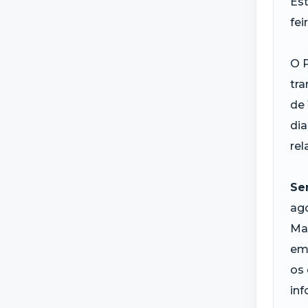
Est
fei
O 
tra
de 
dia
rel
Se
ago
Ma
em 
os 
inf