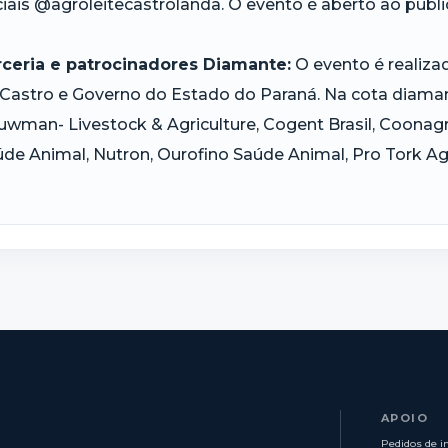
iais @agroleitecastrolanda. O evento é aberto ao públic
rceria e patrocinadores Diamante:
O evento é realiza
Castro e Governo do Estado do Paraná. Na cota diaman
wman- Livestock & Agriculture, Cogent Brasil, Coonagro
de Animal, Nutron, Ourofino Saúde Animal, Pro Tork Agri
APOIO
Pedidos de i