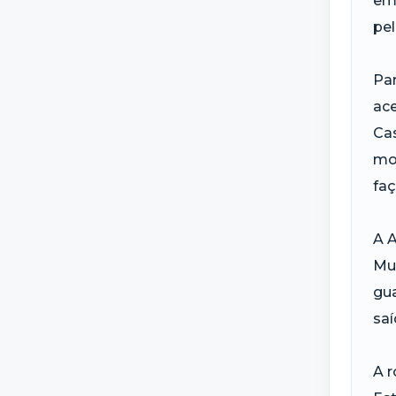
em 
pel
Par
ace
Cas
mom
faç
A A
Mun
gua
saí
A r