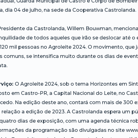
adual, Guarda Municipal de Castro e Corpo de Bombeiro
ra, dia 04 de julho, na sede da Cooperativa Castrolanda.
Presidente da Castrolanda, Willem Bouwman, menciona
nquilidade de todos aqueles que irão se deslocar até o
120 mil pessoas no Agroleite 2024. O movimento, que j
s comuns, se intensifica muito durante os dias de even
ata.
rviço:
O Agroleite 2024, sob o tema Horizontes em Sinto
sto em Castro-PR, a Capital Nacional do Leite, no Cas
cedo. Na edição deste ano, contará com mais de 300 e
relação a edição de 2023. A Castrolanda espera um púb
quatro dias de exposição, com uma agenda técnica robu
ormações da programação são divulgadas no site www.