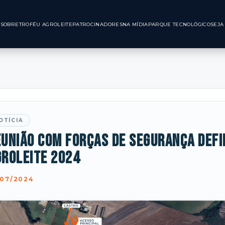
INÍCIO
SOBRE
TROFÉU AGROLEITE
PATROCINADORES
NA MÍDIA
PARQUE TE
OTÍCIA
união com forças de segurança defin
groleite 2024
/07/2024