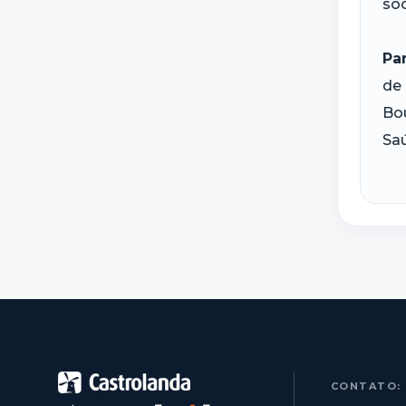
soc
Pa
de 
Bou
Saú
CONTATO: