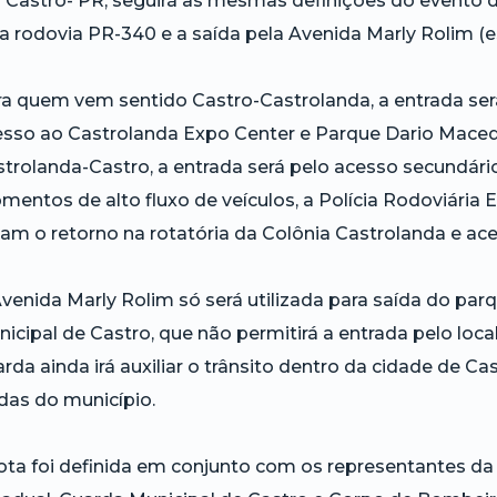
Castro- PR, seguirá as mesmas definições do evento do
a rodovia PR-340 e a saída pela Avenida Marly Rolim (e
a quem vem sentido Castro-Castrolanda, a entrada será
sso ao Castrolanda Expo Center e Parque Dario Maced
trolanda-Castro, a entrada será pelo acesso secundário
entos de alto fluxo de veículos, a Polícia Rodoviária E
am o retorno na rotatória da Colônia Castrolanda e a
venida Marly Rolim só será utilizada para saída do par
icipal de Castro, que não permitirá a entrada pelo loca
rda ainda irá auxiliar o trânsito dentro da cidade de C
das do município.
ota foi definida em conjunto com os representantes da Po