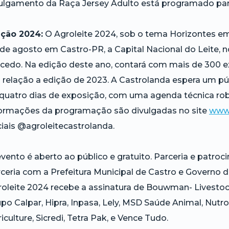
julgamento da Raça Jersey Adulto está programado par
ição 2024:
O Agroleite 2024, sob o tema Horizontes em S
de agosto em Castro-PR, a Capital Nacional do Leite, 
cedo. Na edição deste ano, contará com mais de 300 e
relação a edição de 2023. A Castrolanda espera um púb
quatro dias de exposição, com uma agenda técnica robu
formações da programação são divulgadas no site
www.
iais @agroleitecastrolanda.
vento é aberto ao público e gratuito. Parceria e patro
ceria com a Prefeitura Municipal de Castro e Governo 
oleite 2024 recebe a assinatura de Bouwman- Livestock
po Calpar, Hipra, Inpasa, Lely, MSD Saúde Animal, Nutr
iculture, Sicredi, Tetra Pak, e Vence Tudo.