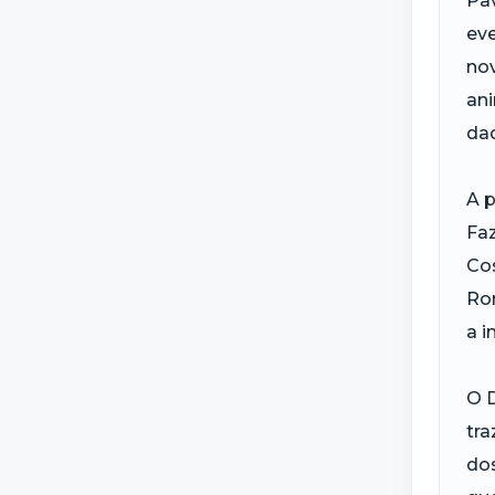
Pav
eve
no
an
da
A 
Faz
Cos
Ron
a i
O D
tra
dos