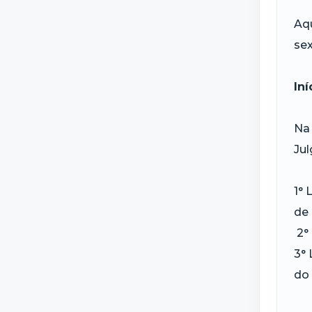
Aqu
sex
In
Na 
Ju
1°
de 
2° 
3°
do 