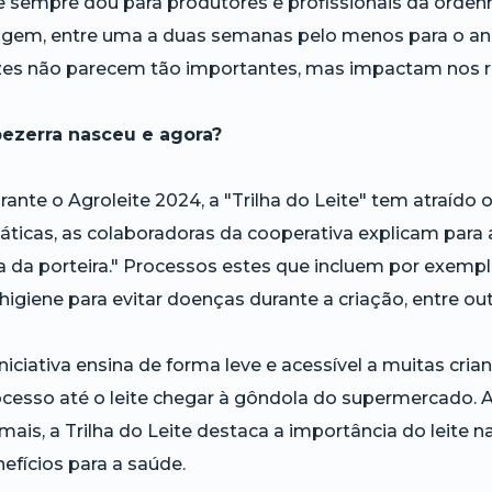
 sempre dou para produtores e profissionais da orden
agem, entre uma a duas semanas pelo menos para o ani
es não parecem tão importantes, mas impactam nos res
bezerra nasceu e agora?
ante o Agroleite 2024, a "Trilha do Leite" tem atraído 
áticas, as colaboradoras da cooperativa explicam para 
a da porteira." Processos estes que incluem por exempl
higiene para evitar doenças durante a criação, entre ou
niciativa ensina de forma leve e acessível a muitas cr
cesso até o leite chegar à gôndola do supermercado.
mais, a Trilha do Leite destaca a importância do leit
efícios para a saúde.