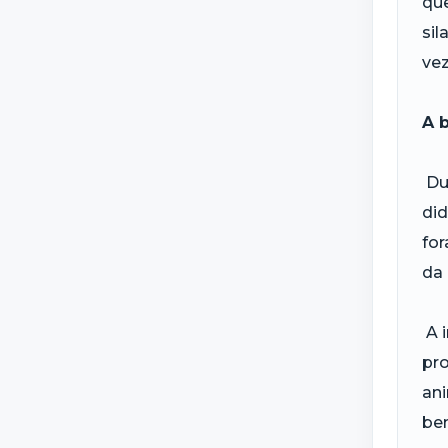
que
sil
vez
A 
Dur
did
for
da 
A i
pro
ani
ben