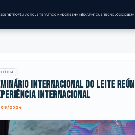
INÍCIO
SOBRE
TROFÉU AGROLEITE
PATROCINADORES
NA MÍDIA
PARQUE TE
OTÍCIA
minário Internacional do leite reún
xperiência internacional
/08/2024