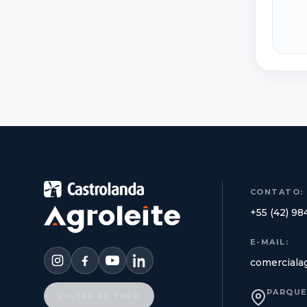
CONTATO:
+55 (42) 9
E-MAIL:
comerciala
PARQUE
VOLTAR AO TOPO