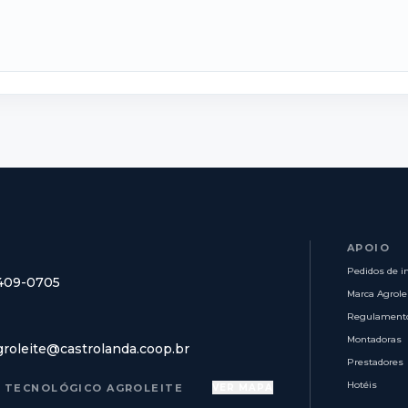
APOIO
Pedidos de i
8409-0705
Marca Agrole
Regulament
Montadoras
groleite@castrolanda.coop.br
Prestadores
Hotéis
 TECNOLÓGICO AGROLEITE
VER MAPA