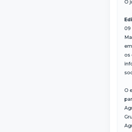
O 
Ed
09 
Ma
em 
os 
in
soc
O e
par
Agr
Gru
Agr