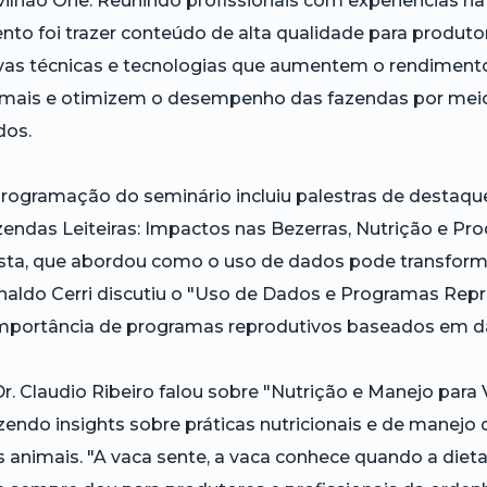
ilhão One. Reunindo profissionais com experiências na p
nto foi trazer conteúdo de alta qualidade para produto
vas técnicas e tecnologias que aumentem o rendimento
imais e otimizem o desempenho das fazendas por meio 
dos.
programação do seminário incluiu palestras de destaq
endas Leiteiras: Impactos nas Bezerras, Nutrição e Pro
ta, que abordou como o uso de dados pode transformar 
aldo Cerri discutiu o "Uso de Dados e Programas Repro
mportância de programas reprodutivos baseados em dad
r. Claudio Ribeiro falou sobre "Nutrição e Manejo para
zendo insights sobre práticas nutricionais e de manej
 animais. "A vaca sente, a vaca conhece quando a diet