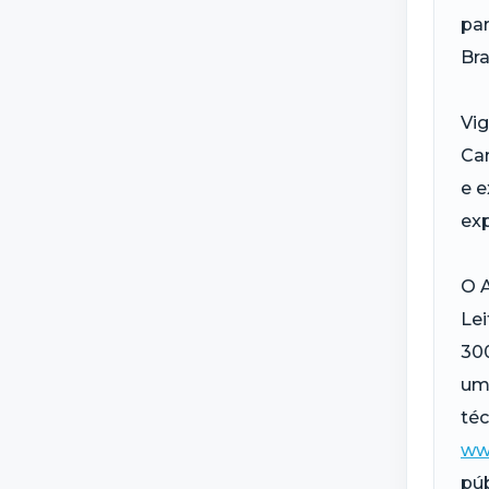
par
Bra
Vig
Ca
e e
exp
O A
Lei
300
um 
téc
ww
púb