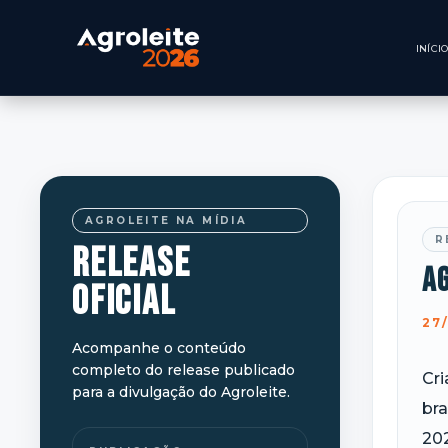
AGROLEITE NA MÍDIA
R
RELEASE
Ag
OFICIAL
27
Acompanhe o conteúdo
completo do release publicado
Cri
para a divulgação do Agroleite.
bra
202