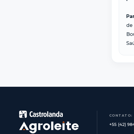
Pa
de 
Bou
Saú
CONTATO:
+55 (42) 9