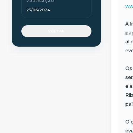
PUBLICAÇÃO
ww
27/06/2024
A i
VOLTAR
pag
ali
eve
Os 
ser
e a
Rib
paí
O g
ev