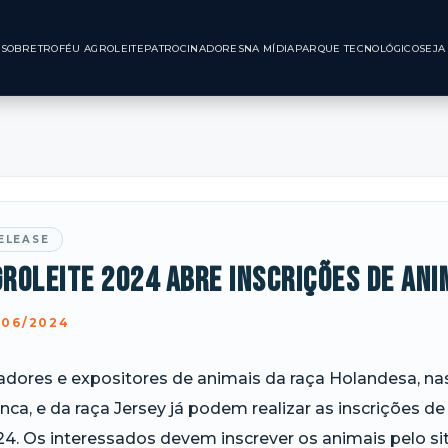
INÍCIO
SOBRE
TROFÉU AGROLEITE
PATROCINADORES
NA MÍDIA
PARQUE TE
ELEASE
roleite 2024 abre inscrições de ani
/06/2024
adores e expositores de animais da raça Holandesa, na
nca, e da raça Jersey já podem realizar as inscrições de
4. Os interessados devem inscrever os animais pelo sit