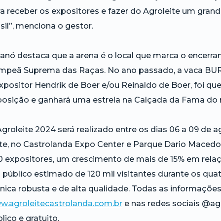
a receber os expositores e fazer do Agroleite um gran
sil”, menciona o gestor.
anó destaca que a arena é o local que marca o encerr
mpeã Suprema das Raças. No ano passado, a vaca BUR
xpositor Hendrik de Boer e/ou Reinaldo de Boer, foi q
osição e ganhará uma estrela na Calçada da Fama do r
groleite 2024 será realizado entre os dias 06 a 09 de 
te, no Castrolanda Expo Center e Parque Dario Macedo
 expositores, um crescimento de mais de 15% em relaç
público estimado de 120 mil visitantes durante os qu
nica robusta e de alta qualidade. Todas as informaçõe
w.agroleitecastrolanda.com.br
e nas redes sociais @ag
lico e gratuito.