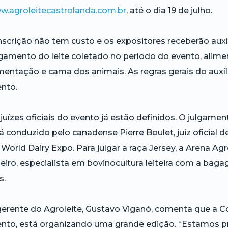
w.agroleitecastrolanda.com.br
, até o dia 19 de julho.
nscrição não tem custo e os expositores receberão aux
amento do leite coletado no período do evento, alime
mentação e cama dos animais. As regras gerais do aux
nto.
juízes oficiais do evento já estão definidos. O julgame
á conduzido pelo canadense Pierre Boulet, juiz oficial d
 World Dairy Expo. Para julgar a raça Jersey, a Arena Agr
eiro, especialista em bovinocultura leiteira com a bag
s.
erente do Agroleite, Gustavo Viganó, comenta que a Co
ento, está organizando uma grande edição. “Estamos p