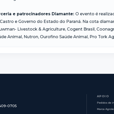
rceria e patrocinadores Diamante:
O evento é realiza
Castro e Governo do Estado do Paraná. Na cota diaman
wman- Livestock & Agriculture, Cogent Brasil, Coonagro
de Animal, Nutron, Ourofino Saúde Animal, Pro Tork Agri
APOIO
Pedidos de i
8409-0705
Marca Agrole