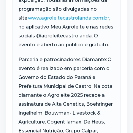
exposição. Todas as informações da
programação são divulgadas no
site
www.agroleitecastrolanda.com.br
,
no aplicativo Meu
Agroleite
e nas redes
sociais @agroleitecastrolanda. O
evento é aberto ao público e gratuito.
Parceria e patrocinadores Diamante:
O
evento é realizado em parceria com o
Governo do Estado do Paraná e
Prefeitura Municipal de Castro. Na cota
diamante o
Agroleite
2025 recebe a
assinatura de Alta
Genetics
, Boehringer
Ingelheim,
Bouwman
-
Livestock
&
Agriculture
,
Cogent
Iamax
, De Heus,
Essencial Nutrição, Grupo
Calpar
,