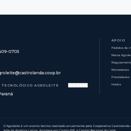
APOIO
Pedidos de i
8409-0705
Marca Agrole
Regulament
Montadoras
groleite@castrolanda.coop.br
Prestadores
Hotéis
 TECNOLÓGICO AGROLEITE
VER MAPA
Paraná
O Agroleite é um evento técnico realizado anualmente pela Cooperativa Castrolanda n
leite da América Latina. Acontece em Castro-PR, a Capital Nacional do Leite.