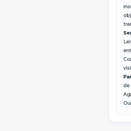
ino
obj
tr
Se
Lei
ent
Con
vis
Pa
de 
Agr
Our