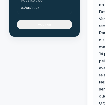
PUBLICAÇÃO
do 
03/08/2023
Des
Ver
VOLTAR
rec
Par
dis
ma
Já 
pel
ev
rel
Ne
se
que
O 