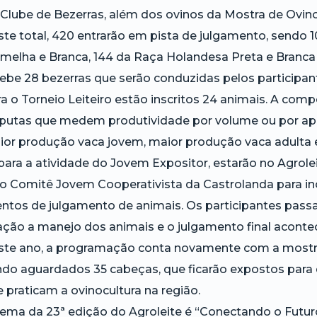
Clube de Bezerras, além dos ovinos da Mostra de Ovino
te total, 420 entrarão em pista de julgamento, sendo
melha e Branca, 144 da Raça Holandesa Preta e Branca 
ebe 28 bezerras que serão conduzidas pelos participan
a o Torneio Leiteiro estão inscritos 24 animais. A co
putas que medem produtividade por volume ou por apro
ior produção vaca jovem, maior produção vaca adulta
para a atividade do Jovem Expositor, estarão no Agrole
o Comitê Jovem Cooperativista da Castrolanda para inc
entos de julgamento de animais. Os participantes pas
ação a manejo dos animais e o julgamento final acontec
ste ano, a programação conta novamente com a mostra 
ndo aguardados 35 cabeças, que ficarão expostos para
 praticam a ovinocultura na região.
tema da 23ª edição do Agroleite é “Conectando o Futu