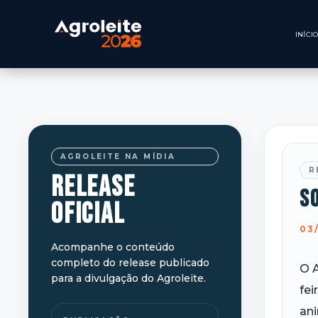
AGROLEITE NA MÍDIA
R
RELEASE
S
OFICIAL
03
Acompanhe o conteúdo
completo do release publicado
O A
para a divulgação do Agroleite.
fei
ani