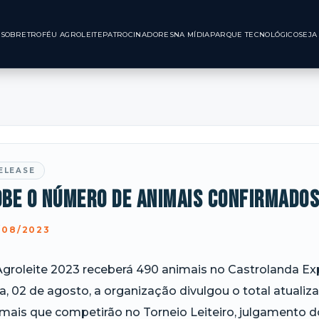
INÍCIO
SOBRE
TROFÉU AGROLEITE
PATROCINADORES
NA MÍDIA
PARQUE TE
ELEASE
obe o número de animais confirmados
/08/2023
groleite 2023 receberá 490 animais no Castrolanda Exp
ra, 02 de agosto, a organização divulgou o total atua
mais que competirão no Torneio Leiteiro, julgamento d